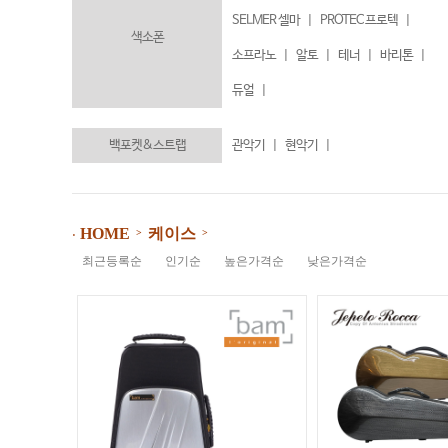
SELMER 셀마
|
PROTEC 프로텍
|
색소폰
소프라노
|
알토
|
테너
|
바리톤
|
듀얼
|
백포켓&스트랩
관악기
|
현악기
|
케이스
HOME
>
>
⋅
최근등록순
인기순
높은가격순
낮은가격순