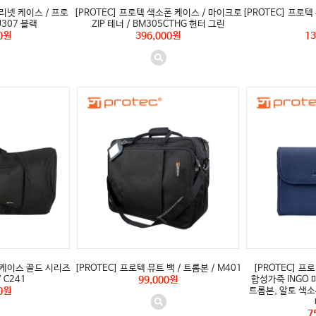
라리넷 케이스 / 프로
[PROTEC] 프로텍 색소폰 케이스 / 마이크로
[PROTEC] 프로텍 
U307 블랙
ZIP 테너 / BM305CTHG 헌터 그린
0원
396,000원
13
바 케이스 골드 시리즈
[PROTEC] 프로텍 뮤트 백 / 트롬본 / M401
[PROTEC] 프
/ C241
99,000원
합성가죽 INGO 
0원
트롬본, 알토 색소폰
7