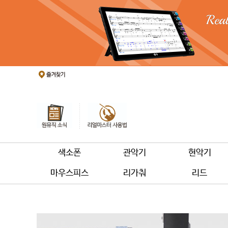
색소폰
관악기
현악기
마우스피스
리가춰
리드