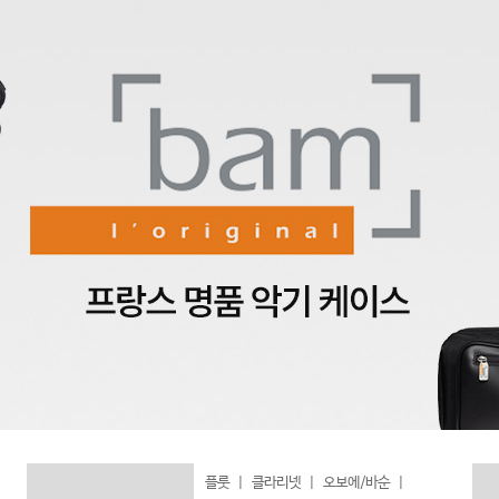
플룻
|
클라리넷
|
오보에/바순
|