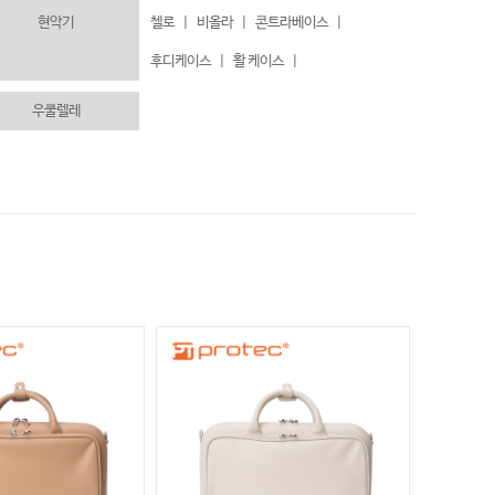
현악기
첼로
|
비올라
|
콘트라베이스
|
후디케이스
|
활 케이스
|
우쿨렐레