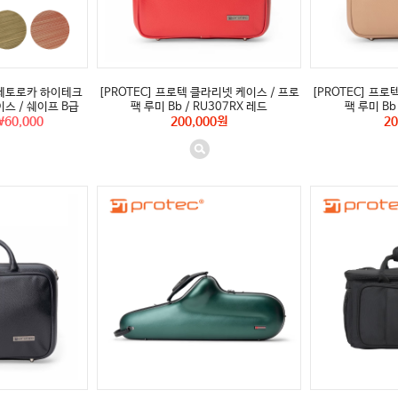
 제페토로카 하이테크
[PROTEC] 프로텍 클라리넷 케이스 / 프로
[PROTEC] 프로
스 / 쉐이프 B급
팩 루미 Bb / RU307RX 레드
팩 루미 Bb
\60,000
200,000원
20