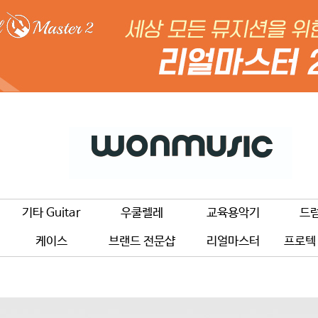
기타 Guitar
우쿨렐레
교육용악기
드
케이스
브랜드 전문샵
리얼마스터
프로텍 