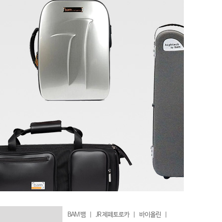
BAM 뱀
|
JR 제페토로카
|
바이올린
|