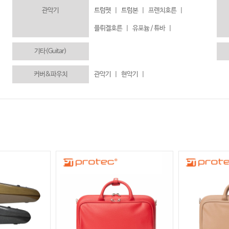
관악기
트럼펫
|
트럼본
|
프렌치호른
|
플뤼겔호른
|
유포늄 / 튜바
|
기타(Guitar)
커버&파우치
관악기
|
현악기
|