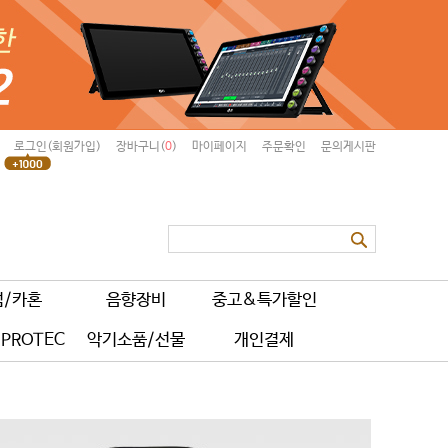
로그인(회원가입)
장바구니(
0
)
마이페이지
주문확인
문의게시판
럼/카혼
음향장비
중고&특가할인
PROTEC
악기소품/선물
개인결제