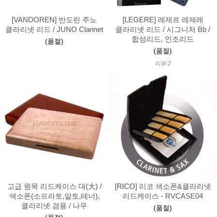
[VANDOREN] 반도린 주노
[LEGERE] 레제르 레제레
클라리넷 리드 / JUNO Clarinet
클라리넷 리드 / 시그니처 Bb /
합성리드, 인조리드
(품절)
(품절)
리뷰 2
고급 원목 리드케이스 대(大) /
[RICO] 리코 색소폰&클라리넷
색소폰(소프라토,알토,테너),
리드케이스 - RVCASE04
클라리넷 겸용 / 나무
(품절)