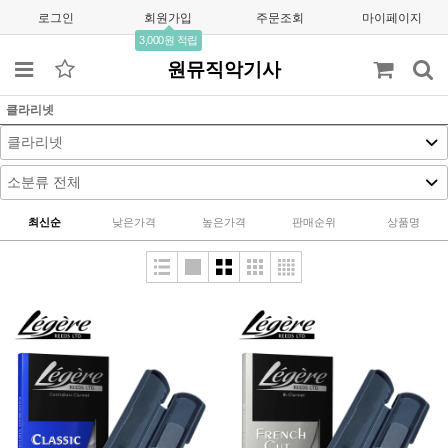
로그인
회원가입
주문조회
마이페이지
3,000원 적립
원뮤직악기사
클라리넷
최신순
낮은가격
높은가격
판매순위
상품명