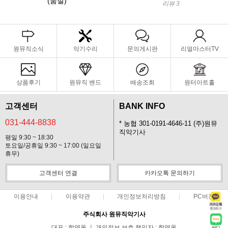
(품절)
리뷰 3
원뮤직소식
악기수리
문의게시판
리얼마스터TV
상품후기
원뮤직 밴드
배송조회
원터아트홀
고객센터
BANK INFO
031-444-8838
* 농협 301-0191-4646-11 (주)원뮤
직악기사
평일 9:30 ~ 18:30
토요일/공휴일 9:30 ~ 17:00 (일요일
휴무)
고객센터 연결
카카오톡 문의하기
이용안내
이용약관
개인정보처리방침
PC버전
주식회사 원뮤직악기사
대표 : 함영옥 ㅣ 개인정보 보호 책임자 : 함영옥