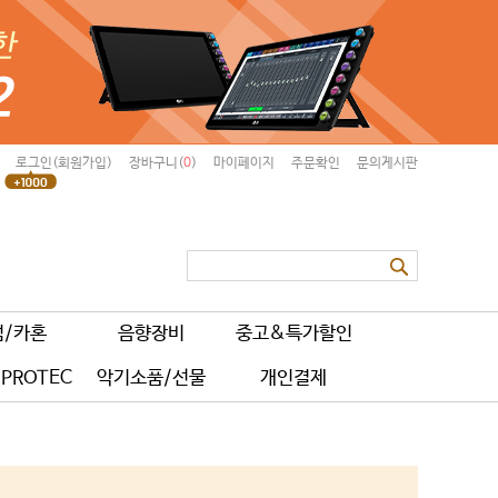
로그인(회원가입)
장바구니(
0
)
마이페이지
주문확인
문의게시판
럼/카혼
음향장비
중고&특가할인
PROTEC
악기소품/선물
개인결제