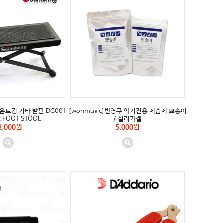
사운드킹 기타 발판 DG001
[wonmusic]반영구 악기전용 제습제 뽀송이
R FOOT STOOL
/ 실리카겔
2,000원
5,000원