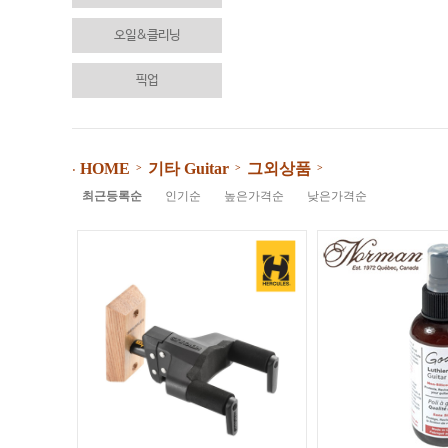
오일&클리닝
픽업
기타 Guitar
그외상품
HOME
>
>
>
⋅
최근등록순
인기순
높은가격순
낮은가격순