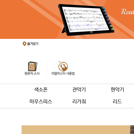
색소폰
관악기
현악기
마우스피스
리가춰
리드