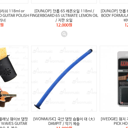
리쉬 118ml or
[DUNLOP] 던롭 65 레몬오일 118ml /
[DUNLOP] 던롭 
D GUITAR POLISH
FINGERBOARD 65 ULTIMATE LEMON OIL
BODY FORMULA 
클리너
/ 지판 오일
바
0원
12,000원
1
오 플래닛 웨이브 댐핏
[WONMUSIC] 국산 댐핏 습돌이 대 (大)
[WEDGIE] 웨지 
T WAVES GUITAR
DAMPIT / 악기 제습
PICK H