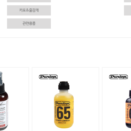
카포&줄감개
관련용품