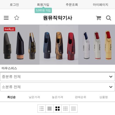
로그인
회원가입
주문조회
마이페이지
3,000원 적립
원뮤직악기사
마우스피스
최신순
낮은가격
높은가격
판매순위
상품명