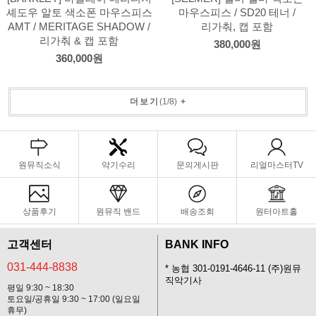
셰도우 알토 색소폰 마우스피스
마우스피스 / SD20 테너 /
AMT / MERITAGE SHADOW /
리가춰, 캡 포함
리가춰 & 캡 포함
380,000원
360,000원
더보기
(
1
/
8
)
+
원뮤직소식
악기수리
문의게시판
리얼마스터TV
상품후기
원뮤직 밴드
배송조회
원터아트홀
고객센터
BANK INFO
031-444-8838
* 농협 301-0191-4646-11 (주)원뮤
직악기사
평일 9:30 ~ 18:30
토요일/공휴일 9:30 ~ 17:00 (일요일
휴무)