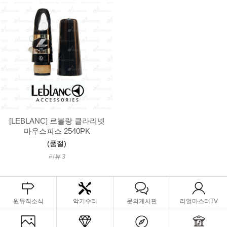
[LEBLANC] 르블랑 클라리넷
마우스피스 2540PK
(품절)
리뷰 3
원뮤직소식
악기수리
문의게시판
리얼마스터TV