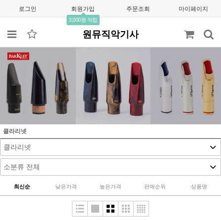
로그인
회원가입
주문조회
마이페이지
3,000원 적립
원뮤직악기사
클라리넷
최신순
낮은가격
높은가격
판매순위
상품명