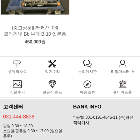
[중고상품][250527_03]
클라리넷 Bb 부페 B-10 입문용
450,000원
원뮤직소식
악기수리
문의게시판
리얼마스터TV
상품후기
원뮤직 밴드
배송조회
원터아트홀
고객센터
BANK INFO
031-444-8838
* 농협 301-0191-4646-11 (주)원뮤
직악기사
평일 9:30 ~ 18:30
토요일/공휴일 9:30 ~ 17:00 (일요일
휴무)