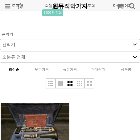
원뮤직악기사
로그인
회원가입
주문조회
마이페이지
3,000원 적립
관악기
최신순
낮은가격
높은가격
판매순위
상품명