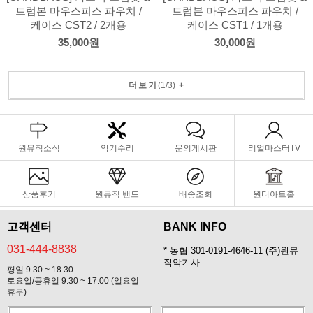
트럼본 마우스피스 파우치 /
트럼본 마우스피스 파우치 /
케이스 CST2 / 2개용
케이스 CST1 / 1개용
35,000원
30,000원
더보기
(
1
/
3
)
+
원뮤직소식
악기수리
문의게시판
리얼마스터TV
상품후기
원뮤직 밴드
배송조회
원터아트홀
고객센터
BANK INFO
031-444-8838
* 농협 301-0191-4646-11 (주)원뮤
직악기사
평일 9:30 ~ 18:30
토요일/공휴일 9:30 ~ 17:00 (일요일
휴무)