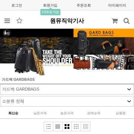
로그인
회원가입
주문조회
마이페이지
3,000원 적립
원뮤직악기사
가드백 GARDBAGS
최신순
낮은가격
높은가격
판매순위
상품명