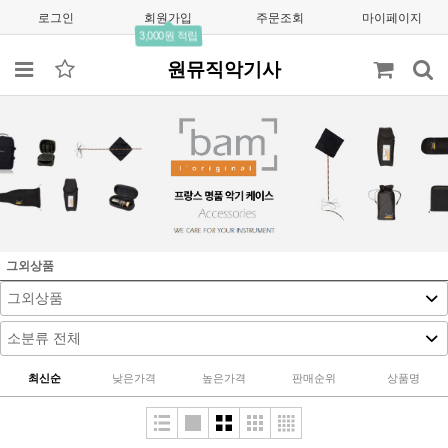
로그인
회원가입
주문조회
마이페이지
3,000원 적립
원뮤직악기사
그외상품
최신순
낮은가격
높은가격
판매순위
상품명