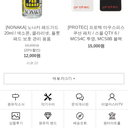
[NONAKA] 노나카 패드가드
[PROTEC] 프로텍 마우스피스
20ml / 색소폰, 클라리넷, 플룻
쿠션 패치 / 스몰 QTY 6 /
패드 보호 관리 용품
MCS4C 투명, MCS8B 블랙
15,000원
15,000원
(20%할인)
12,000원
리뷰 10
더보기
(
1
/
7
)
+
원뮤직소식
악기수리
문의게시판
리얼마스터TV
상품후기
원뮤직 밴드
배송조회
원터아트홀