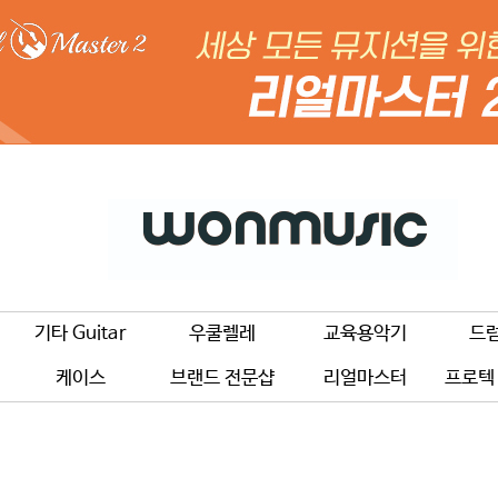
기타 Guitar
우쿨렐레
교육용악기
드
케이스
브랜드 전문샵
리얼마스터
프로텍 