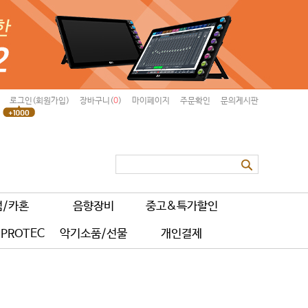
로그인(회원가입)
장바구니(
0
)
마이페이지
주문확인
문의게시판
럼/카혼
음향장비
중고&특가할인
PROTEC
악기소품/선물
개인결제