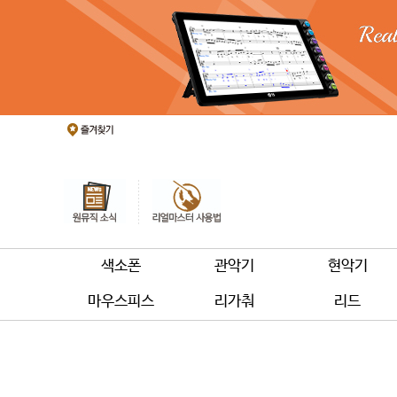
색소폰
관악기
현악기
마우스피스
리가춰
리드