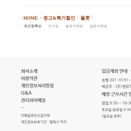
중고&특가할인
플룻
HOME
>
>
>
⋅
최근등록순
인기순
높은가격순
낮은가격순
회사소개
입금계좌 안내
이용약관
농협 301-0191-
개인정보처리방침
예금주 : (주)원
Q&A
매장 근무시간 
관리자이메일
평일 9:30 ~ 18:3
-
토요일/공휴일 9:30 
이메일무단수집거부
(일요일 휴무)
개인정보보호기간 : 탈퇴시 까지