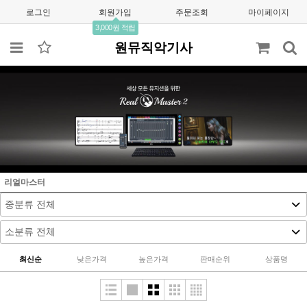
로그인
회원가입
주문조회
마이페이지
3,000원 적립
원뮤직악기사
리얼마스터
최신순
낮은가격
높은가격
판매순위
상품명