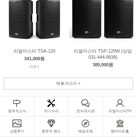
리얼마스터 TSA-120
리얼마스터 TSP-120W (상담
031-444-8838)
341,000원
385,000원
리뷰 1
더보기
(
1
/
2
)
+
원뮤직소식
악기수리
문의게시판
리얼마스터TV
상품후기
원뮤직 밴드
배송조회
원터아트홀