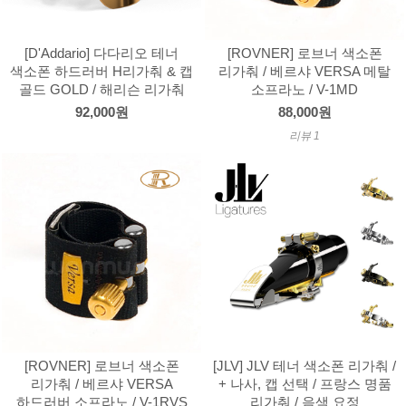
[D'Addario] 다다리오 테너
[ROVNER] 로브너 색소폰
색소폰 하드러버 H리가춰 & 캡
리가춰 / 베르샤 VERSA 메탈
골드 GOLD / 해리슨 리가춰
소프라노 / V-1MD
92,000원
88,000원
리뷰 1
[ROVNER] 로브너 색소폰
[JLV] JLV 테너 색소폰 리가춰 /
리가춰 / 베르샤 VERSA
+ 나사, 캡 선택 / 프랑스 명품
하드러버 소프라노 / V-1RVS
리가춰 / 음색 요정