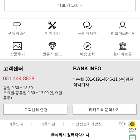
더보기
(
1
/
3
)
+
원뮤직소식
악기수리
문의게시판
리얼마스터TV
상품후기
원뮤직 밴드
배송조회
원터아트홀
고객센터
BANK INFO
031-444-8838
* 농협 301-0191-4646-11 (주)원뮤
직악기사
평일 9:30 ~ 18:30
토요일/공휴일 9:30 ~ 17:00 (일요일
휴무)
고객센터 연결
카카오톡 문의하기
이용안내
이용약관
개인정보처리방침
PC버전
주식회사 원뮤직악기사