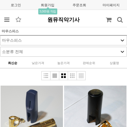
로그인
회원가입
주문조회
마이페이지
3,000원 적립
원뮤직악기사
마우스피스
최신순
낮은가격
높은가격
판매순위
상품명