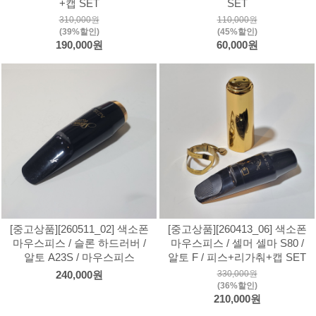
+캡 SET
SET
310,000원
110,000원
(39%할인)
(45%할인)
190,000원
60,000원
[중고상품][260511_02] 색소폰
[중고상품][260413_06] 색소폰
마우스피스 / 슬론 하드러버 /
마우스피스 / 셀머 셀마 S80 /
알토 A23S / 마우스피스
알토 F / 피스+리가춰+캡 SET
330,000원
240,000원
(36%할인)
210,000원