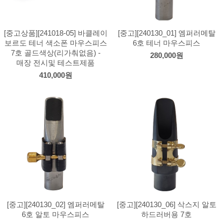
[중고상품][241018-05] 바클레이
[중고][240130_01] 엠퍼러메탈
보르도 테너 색소폰 마우스피스
6호 테너 마우스피스
7호 골드색상(리가춰없음) -
280,000원
매장 전시및 테스트제품
410,000원
[중고][240130_02] 엠퍼러메탈
[중고][240130_06] 삭스지 알토
6호 알토 마우스피스
하드러버용 7호