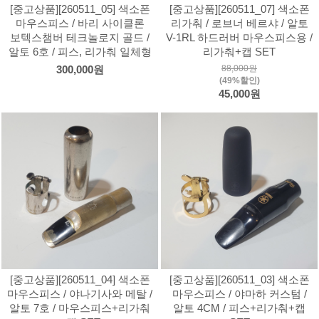
[중고상품][260511_05] 색소폰
[중고상품][260511_07] 색소폰
마우스피스 / 바리 사이클론
리가춰 / 로브너 베르샤 / 알토
보텍스챔버 테크놀로지 골드 /
V-1RL 하드러버 마우스피스용 /
알토 6호 / 피스, 리가춰 일체형
리가춰+캡 SET
88,000원
300,000원
(49%할인)
45,000원
[중고상품][260511_04] 색소폰
[중고상품][260511_03] 색소폰
마우스피스 / 야나기사와 메탈 /
마우스피스 / 야마하 커스텀 /
알토 7호 / 마우스피스+리가춰
알토 4CM / 피스+리가춰+캡