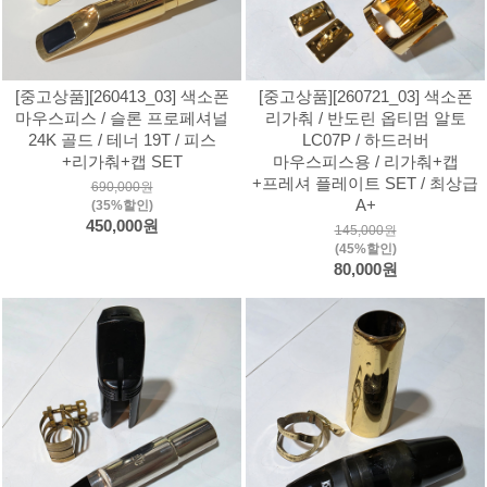
[중고상품][260413_03] 색소폰
[중고상품][260721_03] 색소폰
마우스피스 / 슬론 프로페셔널
리가춰 / 반도린 옵티멈 알토
24K 골드 / 테너 19T / 피스
LC07P / 하드러버
+리가춰+캡 SET
마우스피스용 / 리가춰+캡
+프레셔 플레이트 SET / 최상급
690,000원
A+
(35%할인)
450,000원
145,000원
(45%할인)
80,000원