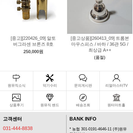
[중고][220426_09] 알토
[중고상품][260413_09] 트롬본
버그라센 브론즈 8호
마우스피스 / 바하 / 36관 5G /
최상급 A++
250,000원
(품절)
원뮤직소식
악기수리
문의게시판
리얼마스터TV
상품후기
원뮤직 밴드
배송조회
원터아트홀
고객센터
BANK INFO
031-444-8838
* 농협 301-0191-4646-11 (주)원뮤