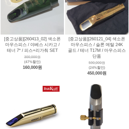
[중고상품][260413_02] 색소폰
[중고상품][260121_04] 색소폰
마우스피스 / 야베스 시카고 /
마우스피스 / 슬론 메탈 24K
테너 7* / 피스+리가춰 SET
골드 / 테너 T17M / 마우스피스
단품
300,000원
(47%할인)
590,000원
160,000원
(24%할인)
450,000원