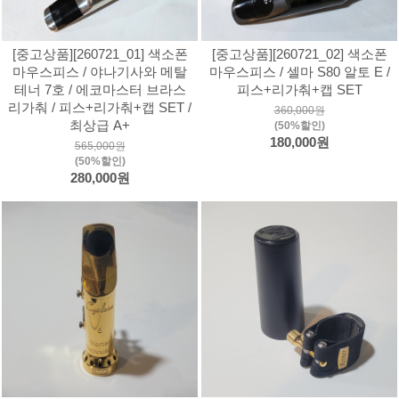
[중고상품][260721_01] 색소폰
[중고상품][260721_02] 색소폰
마우스피스 / 야나기사와 메탈
마우스피스 / 셀마 S80 알토 E /
테너 7호 / 에코마스터 브라스
피스+리가춰+캡 SET
리가춰 / 피스+리가춰+캡 SET /
360,000원
최상급 A+
(50%할인)
180,000원
565,000원
(50%할인)
280,000원