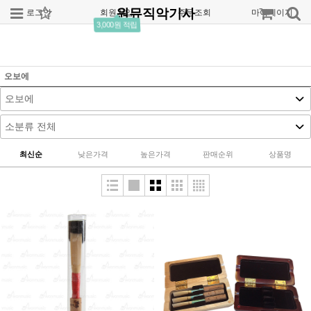
원뮤직악기사
로그인
회원가입
주문조회
마이페이지
3,000원 적립
오보에
최신순
낮은가격
높은가격
판매순위
상품명