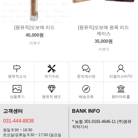
[원뮤직]오보에 리드
[원뮤직]오보에 원목 리드
케이스
45,000원
35,000원
리뷰 2
리뷰 5
원뮤직소식
악기수리
문의게시판
리얼마스터TV
상품후기
원뮤직 밴드
배송조회
원터아트홀
고객센터
BANK INFO
031-444-8838
* 농협 301-0191-4646-11 (주)원뮤
직악기사
평일 9:30 ~ 18:30
토요일/공휴일 9:30 ~ 17:00 (일요일