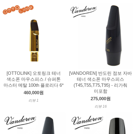
[OTTOLINK] 오토링크 테너
[VANDOREN] 반도린 점보 자바
색소폰 마우스피스 / 슈퍼톤
테너 색소폰 마우스피스
마스터 메탈 100th 플로리다 6*
(T45,T55,T75,T95) - 리가춰
미포함
460,000원
275,000원
리뷰 1
리뷰 16