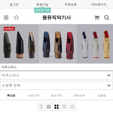
로그인
회원가입
주문조회
마이페이지
3,000원 적립
원뮤직악기사
마우스피스
최신순
낮은가격
높은가격
판매순위
상품명