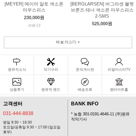
[MEYER] 메이어 알토 색소폰
[BERGLARSEN] 버그라센 불렛
마우스피스
브론즈 테너 색소폰 마우스피스
2-SMS
230,000원
525,000원
리뷰 13
더보기
(
1
/
7
)
+
원뮤직소식
악기수리
문의게시판
리얼마스터TV
상품후기
원뮤직 밴드
배송조회
원터아트홀
고객센터
BANK INFO
031-444-8838
* 농협 301-0191-4646-11 (주)원뮤
직악기사
평일 9:30 ~ 18:30
토요일/공휴일 9:30 ~ 17:00 (일요일
휴무)