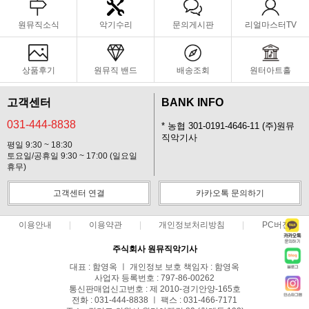
원뮤직소식
악기수리
문의게시판
리얼마스터TV
상품후기
원뮤직 밴드
배송조회
원터아트홀
고객센터
BANK INFO
031-444-8838
* 농협 301-0191-4646-11 (주)원뮤
직악기사
평일 9:30 ~ 18:30
토요일/공휴일 9:30 ~ 17:00 (일요일
휴무)
고객센터 연결
카카오톡 문의하기
이용안내
이용약관
개인정보처리방침
PC버전
주식회사 원뮤직악기사
대표 : 함영옥 ㅣ 개인정보 보호 책임자 : 함영옥
사업자 등록번호 : 797-86-00262
통신판매업신고번호 : 제 2010-경기안양-165호
전화 : 031-444-8838 ㅣ 팩스 : 031-466-7171