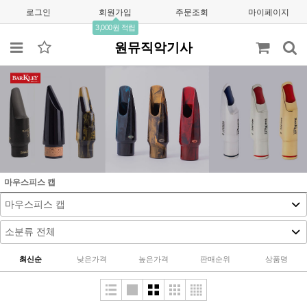
로그인
회원가입
주문조회
마이페이지
3,000원 적립
원뮤직악기사
마우스피스 캡
최신순
낮은가격
높은가격
판매순위
상품명