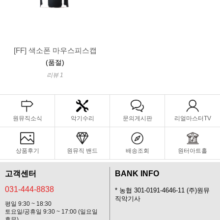
[FF] 색소폰 마우스피스캡
(품절)
리뷰 1
원뮤직소식
악기수리
문의게시판
리얼마스터TV
상품후기
원뮤직 밴드
배송조회
원터아트홀
고객센터
BANK INFO
031-444-8838
* 농협 301-0191-4646-11 (주)원뮤
직악기사
평일 9:30 ~ 18:30
토요일/공휴일 9:30 ~ 17:00 (일요일
휴무)