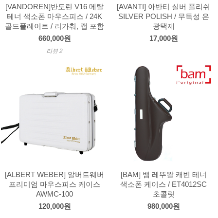
[VANDOREN]반도린 V16 메탈
[AVANTI] 아반티 실버 폴리쉬
테너 색소폰 마우스피스 / 24K
SILVER POLISH / 무독성 은
골드플레이트 / 리가춰, 캡 포함
광택제
660,000원
17,000원
리뷰 2
[ALBERT WEBER] 알버트웨버
[BAM] 뱀 레뚜왈 캐빈 테너
프리미엄 마우스피스 케이스
색소폰 케이스 / ET4012SC
AWMC-100
초콜릿
120,000원
980,000원