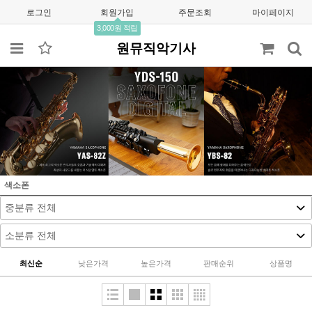
로그인
회원가입
주문조회
마이페이지
3,000원 적립
원뮤직악기사
색소폰
최신순
낮은가격
높은가격
판매순위
상품명