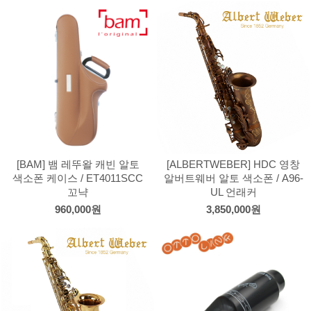
[BAM] 뱀 레뚜왈 캐빈 알토
[ALBERTWEBER] HDC 영창
색소폰 케이스 / ET4011SCC
알버트웨버 알토 색소폰 / A96-
꼬냑
UL 언래커
960,000원
3,850,000원