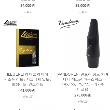
34,000원
39,000원
리뷰 7
리뷰 4
[LEGERE] 레제르 레제레
[VANDOREN] 반도린 점보 자바
색소폰 리드 / 시그니처 알토 /
테너 색소폰 마우스피스
합성리드, 인조리드
(T45,T55,T75,T95) - 리가춰
미포함
41,000원
275,000원
리뷰 15
리뷰 16