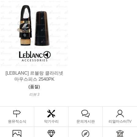
[LEBLANC] 르블랑 클라리넷
마우스피스 2540PK
(품절)
리뷰 3
원뮤직소식
악기수리
문의게시판
리얼마스터TV