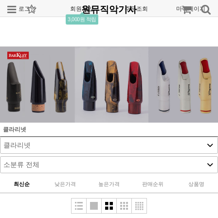
원뮤직악기사
로그인
회원가입
주문조회
마이페이지
3,000원 적립
클라리넷
최신순
낮은가격
높은가격
판매순위
상품명