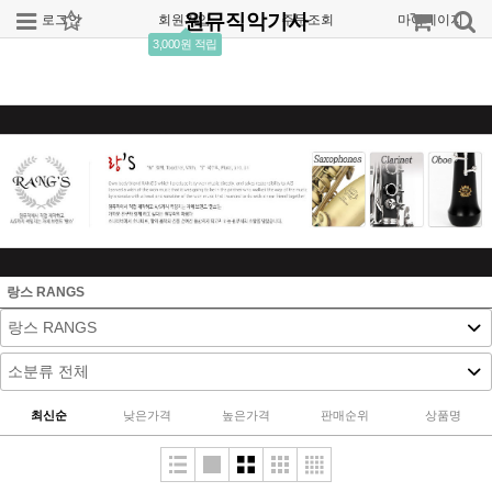
원뮤직악기사
로그인
회원가입
주문조회
마이페이지
3,000원 적립
랑스 RANGS
최신순
낮은가격
높은가격
판매순위
상품명