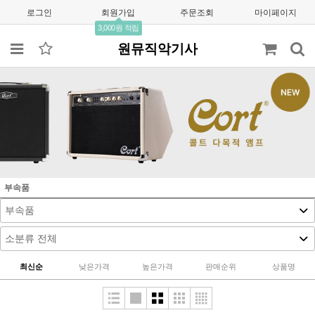
로그인
회원가입
주문조회
마이페이지
3,000원 적립
원뮤직악기사
부속품
최신순
낮은가격
높은가격
판매순위
상품명