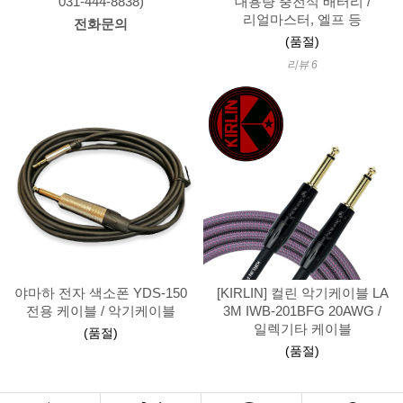
031-444-8838)
대용량 충전식 배터리 /
리얼마스터, 엘프 등
전화문의
(품절)
리뷰 6
야마하 전자 색소폰 YDS-150
[KIRLIN] 컬린 악기케이블 LA
전용 케이블 / 악기케이블
3M IWB-201BFG 20AWG /
일렉기타 케이블
(품절)
(품절)