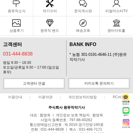
원뮤직소식
악기수리
문의게시판
리얼마스터TV
상품후기
원뮤직 밴드
배송조회
원터아트홀
고객센터
BANK INFO
031-444-8838
* 농협 301-0191-4646-11 (주)원뮤
직악기사
평일 9:30 ~ 18:30
토요일/공휴일 9:30 ~ 17:00 (일요일
휴무)
고객센터 연결
카카오톡 문의하기
이용안내
이용약관
개인정보처리방침
PC버전
주식회사 원뮤직악기사
대표 : 함영옥 ㅣ 개인정보 보호 책임자 : 함영옥
사업자 등록번호 : 797-86-00262
통신판매업신고번호 : 제 2010-경기안양-165호
전화 : 031-444-8838 ㅣ 팩스 : 031-466-7171