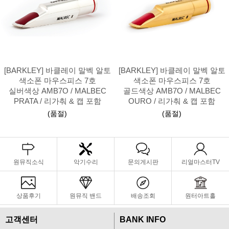
[BARKLEY] 바클레이 말벡 알토
[BARKLEY] 바클레이 말벡 알토
색소폰 마우스피스 7호
색소폰 마우스피스 7호
실버색상 AMB7O / MALBEC
골드색상 AMB7O / MALBEC
PRATA / 리가춰 & 캡 포함
OURO / 리가춰 & 캡 포함
(품절)
(품절)
원뮤직소식
악기수리
문의게시판
리얼마스터TV
상품후기
원뮤직 밴드
배송조회
원터아트홀
고객센터
BANK INFO