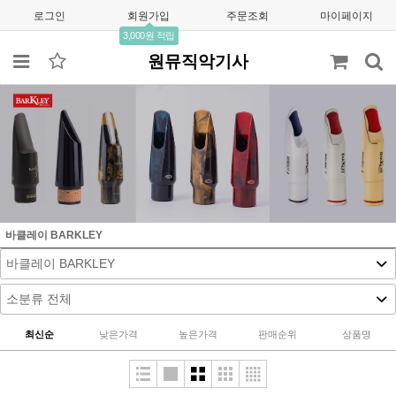
로그인
회원가입
주문조회
마이페이지
3,000원 적립
원뮤직악기사
바클레이 BARKLEY
최신순
낮은가격
높은가격
판매순위
상품명