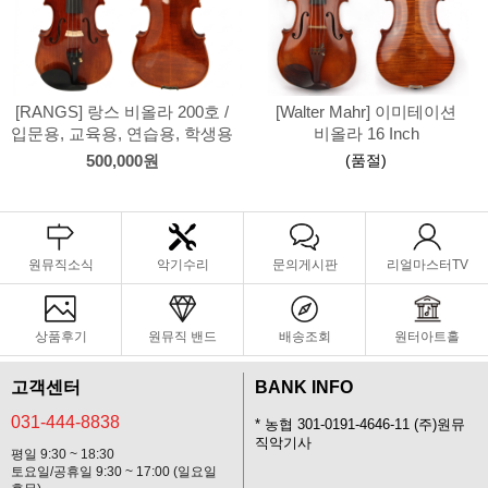
[RANGS] 랑스 비올라 200호 /
[Walter Mahr] 이미테이션
입문용, 교육용, 연습용, 학생용
비올라 16 Inch
(품절)
500,000원
원뮤직소식
악기수리
문의게시판
리얼마스터TV
상품후기
원뮤직 밴드
배송조회
원터아트홀
고객센터
BANK INFO
031-444-8838
* 농협 301-0191-4646-11 (주)원뮤
직악기사
평일 9:30 ~ 18:30
토요일/공휴일 9:30 ~ 17:00 (일요일