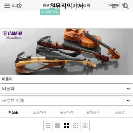
원뮤직악기사
로그인
회원가입
주문조회
마이페이지
3,000원 적립
비올라
최신순
낮은가격
높은가격
판매순위
상품명