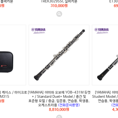
C 블랙카본
TREK3029SSC 실버카본
ET30
0원
310,000원
69
(전화문의환영)" />
(전화
에 케이스 / 마이크로
[YAMAHA] 야마하 오보에 YOB-431M 듀엣
[YAMAHA] 야마
 BM315
+ / Standard Duet+ Model / 중간 및
Student Mode
0원
표준형 모델 / 중급, 입문용, 연습용, 학생용,
연습용, 학생
오케스트라용
(전화문의환영)
(전
8,810,000원
4,