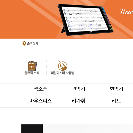
색소폰
관악기
현악기
마우스피스
리가춰
리드