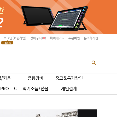
로그인(회원가입)
장바구니(
0
)
마이페이지
주문확인
문의게시판
럼/카혼
음향장비
중고&특가할인
PROTEC
악기소품/선물
개인결제