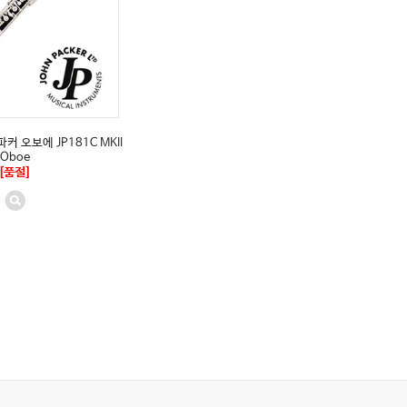
존파커 오보에 JP181C MKII
Oboe
[품절]