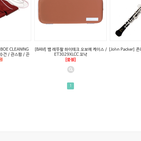
BOE CLEANING
[BAM] 뱀 레뚜왈 하이테크 오보에 케이스 /
[John Packer] 
수건 / 관스왑 / 끈
ET3029XLCC 꼬냑
원
[품절]
1