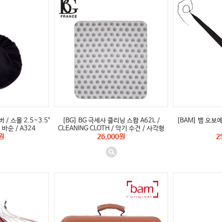
 / 스몰 2.5~3.5"
[BG] BG 극세사 클리닝 스왑 A62L /
[BAM] 뱀 오보에
바순 / A324
CLEANING CLOTH / 악기 수건 / 사각형
원
26,000원
2