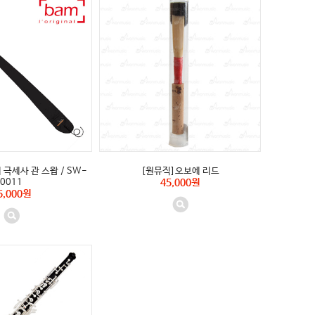
 극세사 관 스왑 / SW-
[원뮤직]오보에 리드
0011
45,000원
5,000원