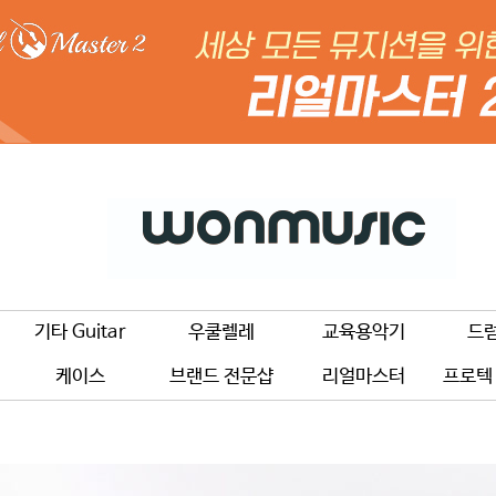
기타 Guitar
우쿨렐레
교육용악기
드
케이스
브랜드 전문샵
리얼마스터
프로텍 