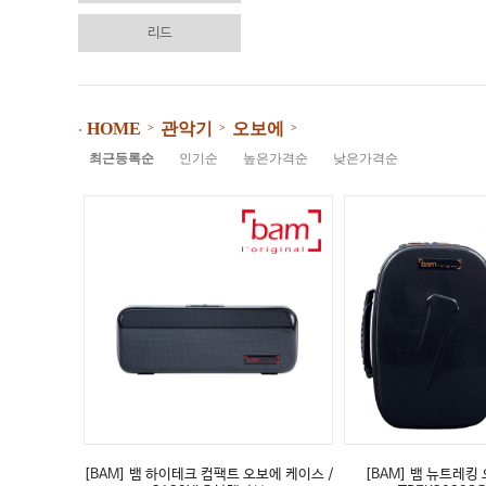
리드
관악기
오보에
HOME
>
>
>
⋅
최근등록순
인기순
높은가격순
낮은가격순
[BAM] 뱀 하이테크 컴팩트 오보에 케이스 /
[BAM] 뱀 뉴트레킹