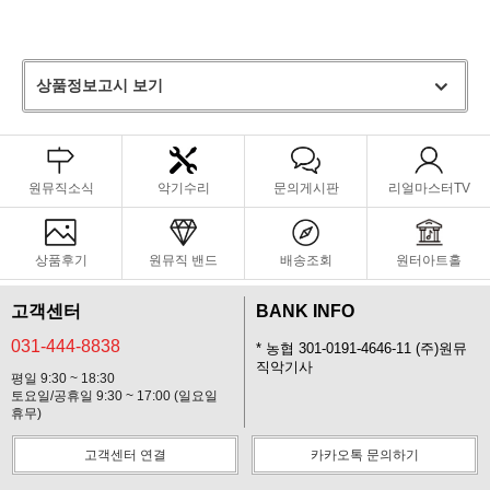
색소폰을 외부 온도 변화로부터 효과적으로 보호합니다.
상품정보고시 보기
원뮤직소식
악기수리
문의게시판
리얼마스터TV
상품후기
원뮤직 밴드
배송조회
원터아트홀
고객센터
BANK INFO
031-444-8838
* 농협 301-0191-4646-11 (주)원뮤
직악기사
평일 9:30 ~ 18:30
토요일/공휴일 9:30 ~ 17:00 (일요일
휴무)
고객센터 연결
카카오톡 문의하기