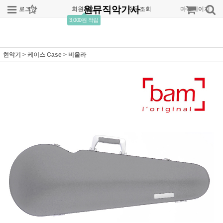
원뮤직악기사
로그인
회원가입
주문조회
마이페이지
3,000원 적립
현악기
>
케이스 Case
>
비올라