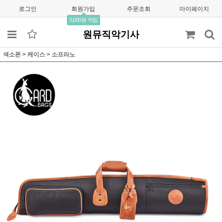
로그인
회원가입
주문조회
마이페이지
3,000원 적립
원뮤직악기사
색소폰
>
케이스
>
소프라노