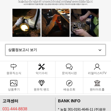
상품정보고시 보기
원뮤직소식
악기수리
문의게시판
리얼마스터TV
상품후기
원뮤직 밴드
배송조회
원터아트홀
고객센터
BANK INFO
031-444-8838
* 농협 301-0191-4646-11 (주)원뮤