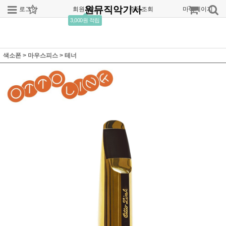
원뮤직악기사
로그인
회원가입
주문조회
마이페이지
3,000원 적립
색소폰
>
마우스피스
>
테너