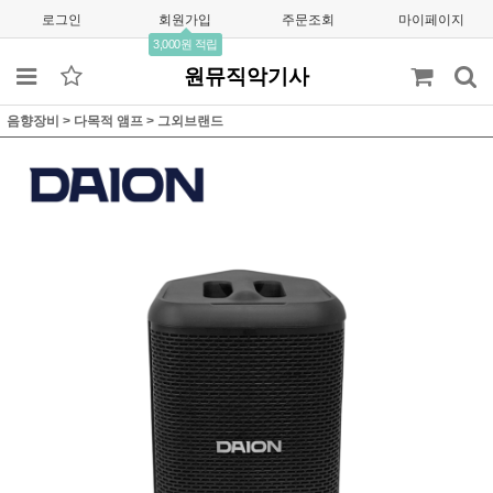
로그인
회원가입
주문조회
마이페이지
3,000원 적립
원뮤직악기사
음향장비
>
다목적 앰프
>
그외브랜드