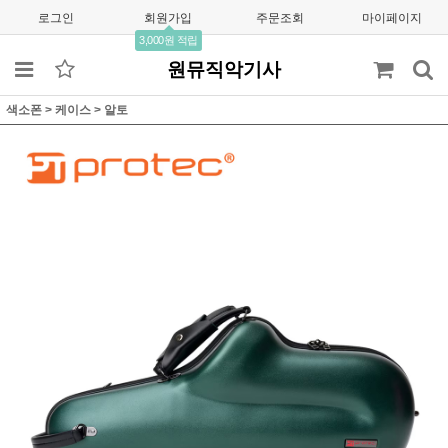
로그인
회원가입
주문조회
마이페이지
3,000원 적립
원뮤직악기사
색소폰
>
케이스
>
알토