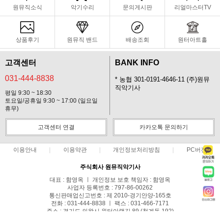
원뮤직소식
악기수리
문의게시판
리얼마스터TV
상품후기
원뮤직 밴드
배송조회
원터아트홀
고객센터
BANK INFO
031-444-8838
* 농협 301-0191-4646-11 (주)원뮤
직악기사
평일 9:30 ~ 18:30
토요일/공휴일 9:30 ~ 17:00 (일요일
휴무)
고객센터 연결
카카오톡 문의하기
이용안내
이용약관
개인정보처리방침
PC버전
주식회사 원뮤직악기사
대표 : 함영옥 ㅣ 개인정보 보호 책임자 : 함영옥
사업자 등록번호 : 797-86-00262
통신판매업신고번호 : 제 2010-경기안양-165호
전화 : 031-444-8838 ㅣ 팩스 : 031-466-7171
주소 : 경기도 의왕시 원터아랫길 89 (청계동 192)