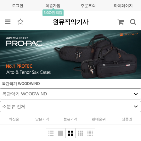
로그인
회원가입
주문조회
마이페이지
3,000원 적립
원뮤직악기사
목관악기 WOODWIND
최신순
낮은가격
높은가격
판매순위
상품명