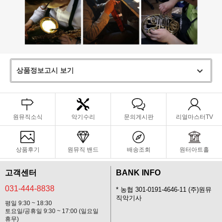
상품정보고시 보기
원뮤직소식
악기수리
문의게시판
리얼마스터TV
상품후기
원뮤직 밴드
배송조회
원터아트홀
고객센터
BANK INFO
031-444-8838
* 농협 301-0191-4646-11 (주)원뮤
직악기사
평일 9:30 ~ 18:30
토요일/공휴일 9:30 ~ 17:00 (일요일
휴무)