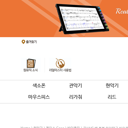
색소폰
관악기
현악기
마우스피스
리가춰
리드