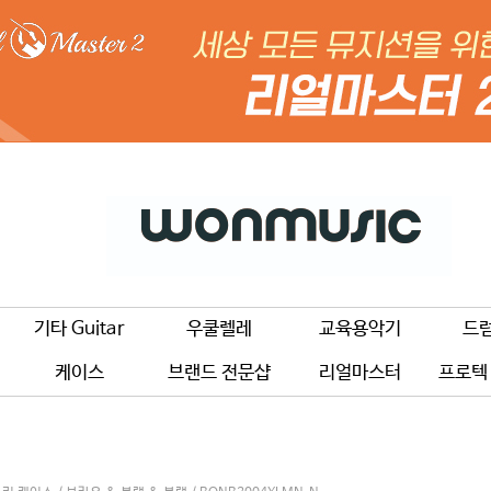
기타 Guitar
우쿨렐레
교육용악기
드
케이스
브랜드 전문샵
리얼마스터
프로텍 