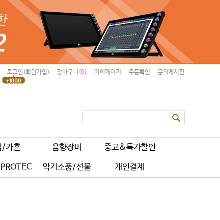
로그인(회원가입)
장바구니(
0
)
마이페이지
주문확인
문의게시판
럼/카혼
음향장비
중고&특가할인
PROTEC
악기소품/선물
개인결제