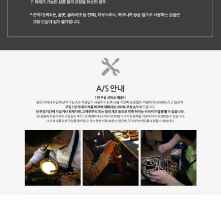
L'ETOILE 레뚜왈 모델은 REAL COW LEATHER 고급 소가죽의 TOP
SHELL 탑쉘과 BRUSHED ALUMINUM 브러쉬드 알루미늄의 LOWER