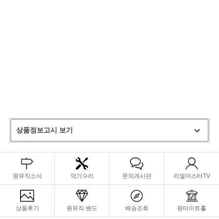
SHELL 로워쉘로 제작되었습니다. 가죽부분은 장인들이 HAND
STITCHED 핸드 스티치 하여 공을 들인 모델입니다. 'FASHION MEETS
HIGHTECH' '패션과 하이테크의 만남'​ 이라는 수식어가 붙었지요. 색감
이 너무너무 예쁘지요!!! 고급 천연 소가죽에 염색 장인 기술이 더해져 만
들어낸 최고의 결과물이라고 할 수 있습니다. 거기에 제작 과정에서도 전
문 기술자들이 참여합니다. 그야말로 각 분야별 장인들의 땀이 모여 제작
되어진 모델이지요! 세련된 디자인과 하이테크 보호 기능이 결합된 프리
미엄 케이스입니다. 전면은 천연 가죽으로 마감되어 고급스러움을 더하
며 후면은 브러쉬드 알루미늄 스타일로 디자인되어 견고한 인상을 줍니
다. 내부에는 고밀도 폼으로 제작된 맞춤형 보호 구조가 적용되어 있어서
색소폰을 외부 온도 변화로부터 효과적으로 보호합니다.
상품정보고시 보기
원뮤직소식
악기수리
문의게시판
리얼마스터TV
상품후기
원뮤직 밴드
배송조회
원터아트홀