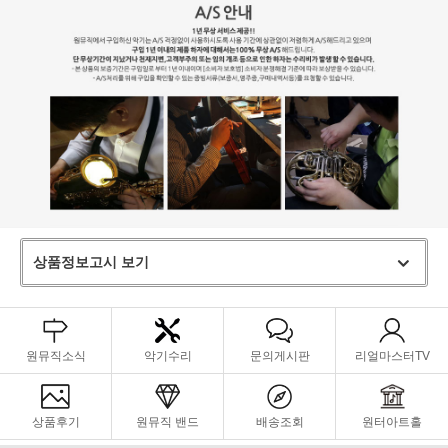
상품정보고시 보기
원뮤직소식
악기수리
문의게시판
리얼마스터TV
상품후기
원뮤직 밴드
배송조회
원터아트홀