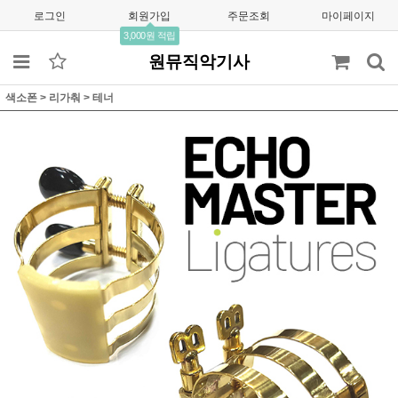
로그인
회원가입
주문조회
마이페이지
3,000원 적립
원뮤직악기사
색소폰
>
리가춰
>
테너