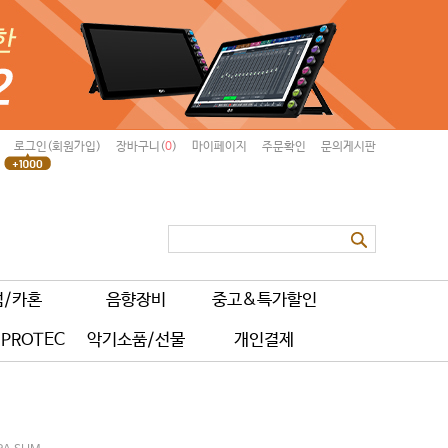
로그인(회원가입)
장바구니(
0
)
마이페이지
주문확인
문의게시판
럼/카혼
음향장비
중고&특가할인
PROTEC
악기소품/선물
개인결제