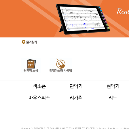
색소폰
관악기
현악기
마우스피스
리가춰
리드