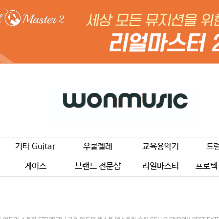
기타 Guitar
우쿨렐레
교육용악기
드
케이스
브랜드 전문샵
리얼마스터
프로텍 