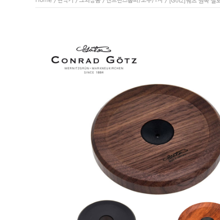
Home
현악기
그외상품
엔드핀스톱퍼/고무/T자
>
>
>
> [Götz]궤츠 원목 첼