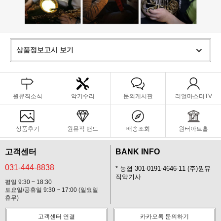
상품정보고시 보기
원뮤직소식
악기수리
문의게시판
리얼마스터TV
상품후기
원뮤직 밴드
배송조회
원터아트홀
고객센터
BANK INFO
031-444-8838
* 농협 301-0191-4646-11 (주)원뮤
직악기사
평일 9:30 ~ 18:30
토요일/공휴일 9:30 ~ 17:00 (일요일
휴무)
고객센터 연결
카카오톡 문의하기