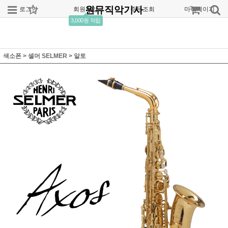
원뮤직악기사
로그인
회원가입
주문조회
마이페이지
3,000원 적립
색소폰
>
셀머 SELMER
>
알토